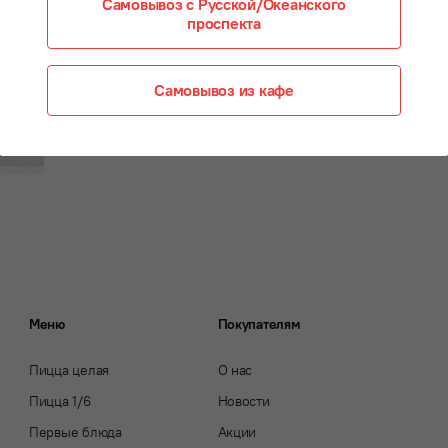
Самовывоз с Русской/Океанского
проспекта
Самовывоз из кафе
Меню
Покупателям
Пицца целая
О нас
Пицца 1/6
Новости
Первые блюда
Акции