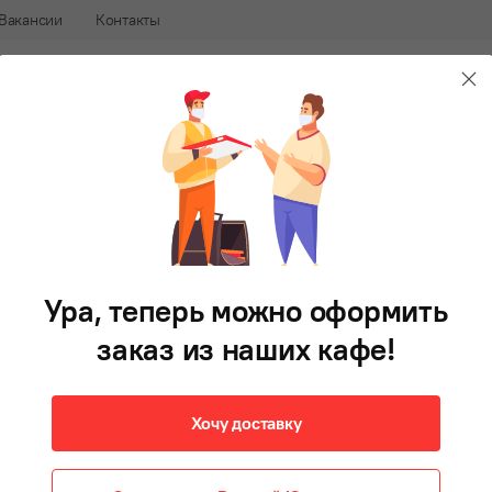
Вакансии
Контакты
240-88-88
В 
афе
Доставка еды во Владивостоке
Булгеры
Фри
Напитки
Десерты
Соусы
Готови
Молоко — 50 мл
50 г
Ура, теперь можно оформить
30 ₽
В корзину
заказ из наших кафе!
Хочу доставку