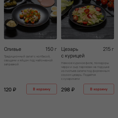
Оливье
150 г
Цезарь
215 г
с курицей
Традиционный салат с колбасой,
овощами и яйцом под майонезной
Нежное куриное филе, помидоры
заправкой
черри и сыр пармезан на подушке
из листьев салата под фирменным
соусом цезарь. Подаётся
с сухариками
120 ₽
298 ₽
В корзину
В корзину