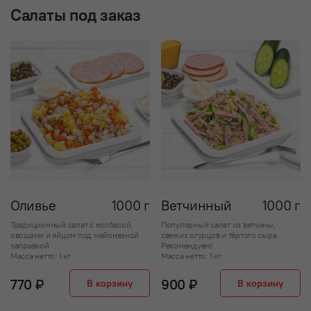
Салаты пoд заказ
Оливье
1000 г
Ветчинный
1000 г
Традиционный салат с колбасой,
Популярный салат из ветчины,
овощами и яйцом под майонезной
свежих огурцов и тёртого сыра.
заправкой
Рекомендуем!
Масса нетто: 1 кг
Масса нетто: 1 кг
770 ₽
900 ₽
В корзину
В корзину