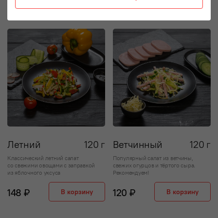
Салaты
Летний
120 г
Ветчинный
120 г
Классический летний салат
Популярный салат из ветчины,
со свежими овощами с заправкой
свежих огурцов и тёртого сыра.
из яблочного уксуса
Рекомендуем!
148 ₽
120 ₽
В корзину
В корзину