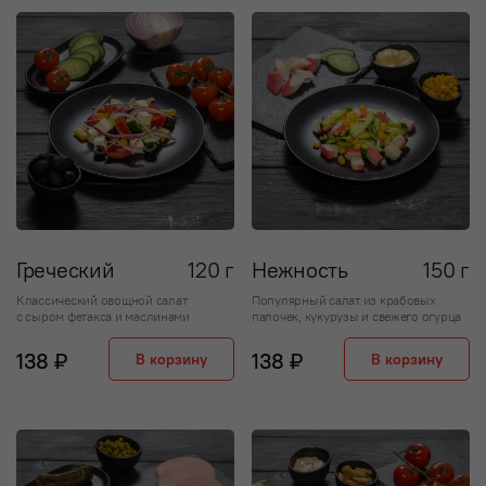
Греческий
120 г
Нежность
150 г
Классический овощной салат
Популярный салат из крабовых
с сыром фетакса и маслинами
палочек, кукурузы и свежего огурца
138 ₽
138 ₽
В корзину
В корзину