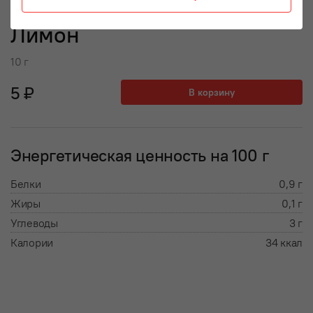
Лимон
10 г
5 ₽
В корзину
Энергетическая ценность на 100 г
Белки
0,9 г
Жиры
0,1 г
Углеводы
3 г
Калории
34 ккал