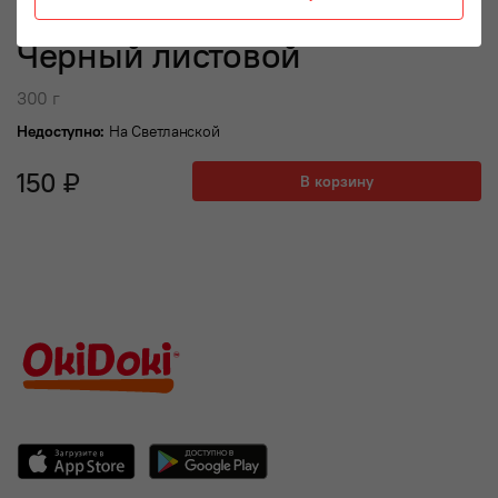
Черный листовой
300 г
Недоступно:
На Светланской
150 ₽
В корзину