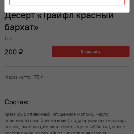
Десерт «Трайфл красный
бархат»
175 г
200 ₽
В корзину
Масса нетто: 175 г
Состав:
крем (сыр сливочный, сгущенное молоко, масло
сливочное) соус брусничный (ягода брусника с/м, сахар,
пектин, ванилин), бисквит (смесь Красный бархат, масло
растительное, сахар, яйцо), шоколадная глазурь