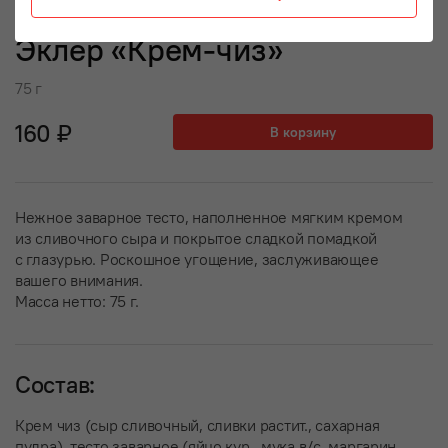
Эклер «Крем-чиз»
75 г
160 ₽
В корзину
Нежное заварное тесто, наполненное мягким кремом
из сливочного сыра и покрытое сладкой помадкой
с глазурью. Роскошное угощение, заслуживающее
вашего внимания.
Масса нетто: 75 г.
Состав:
Крем чиз (сыр сливочный, сливки растит., сахарная
пудра), тесто заварное (яйцо кур., мука в/с, маргарин,