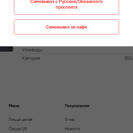
Самовывоз с Русской/Океанского
проспекта
Энергетическая ценность на 100 г
Самовывоз из кафе
Белки
Жиры
Углеводы
Калории
350
Меню
Покупателям
Пицца целая
О нас
Пицца 1/6
Новости