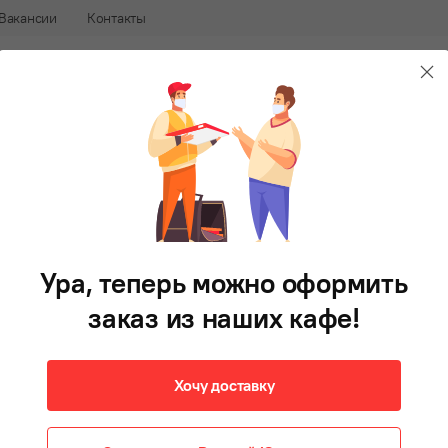
Вакансии
Контакты
240-88-88
В 
афе
Доставка еды во Владивостоке
Булгеры
Фри
Напитки
Десерты
Соусы
Готови
Сухарики
10 г
Ура, теперь можно оформить
15 ₽
В корзину
заказ из наших кафе!
Хочу доставку
Состав:
хлеб подольский