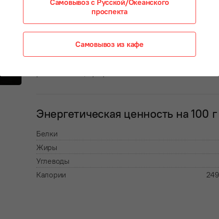
Самовывоз с Русской/Океанского
проспекта
Состав:
бульон куриный: бедро куриное, морковь свежая, л
Самовывоз из кафе
репчатый, соль, перец; горох, ветчина, колбаса
полукопченая, лук репчатый, морковь, масло
растительное, сухарики
Энергетическая ценность на 100 г
Белки
Жиры
Углеводы
Калории
249