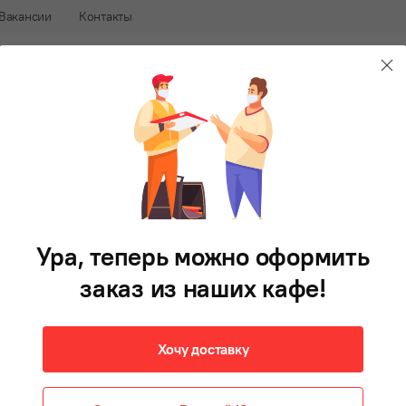
Вакансии
Контакты
240-88-88
В 
афе
Доставка еды во Владивостоке
Булгеры
Фри
Напитки
Десерты
Соусы
Готови
Суп гороховый
290 г
Ура, теперь можно оформить
115 ₽
В корзину
заказ из наших кафе!
Хочу доставку
Сытный суп с горохом, ветчиной и полукопчёной
колбасой. Подаётся с сухариками