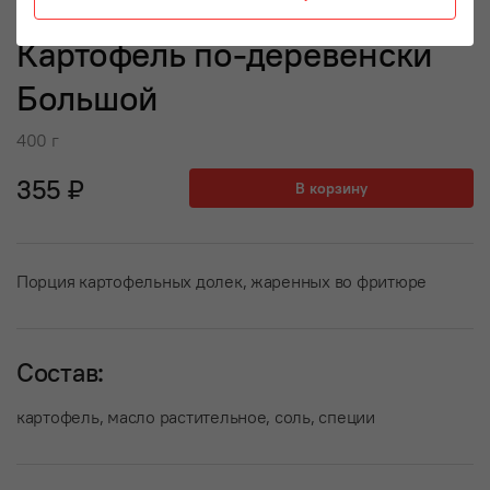
Картофель по-деревенски
Большой
400 г
355 ₽
В корзину
Порция картофельных долек, жаренных во фритюре
Состав:
картофель, масло растительное, соль, специи