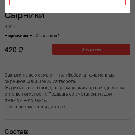
Сырники
480 г
Недоступно:
На Светланской
420 ₽
В корзину
Завтрак на всю семью — полуфабрикат фирменных
сырников «Оки Доки» из творога.
Жарить на сковороде, не размораживая, на медленном
огне до готовности. Подавать со сметаной, медом,
джемом — по вкусу.
Без консервантов и добавок.
Состав: