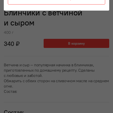
Блинчики с ветчиной
и сыром
400 г
340 ₽
В корзину
Ветчина и сыр — популярная начинка в блинчиках,
приготовленных по домашнему рецепту. Сделаны
с любовью и заботой.
Обжарить с обеих сторон на сливочном масле на среднем
огне.
Состав:
Состав: