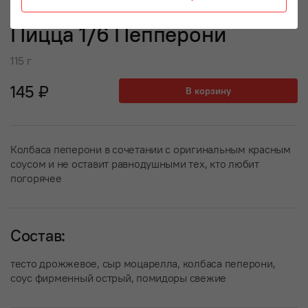
Пицца 1/6 Пепперони
115 г
145 ₽
В корзину
Колбаса пеперони в сочетании с оригинальным красным
соусом и не оставит равнодушными тех, кто любит
погорячее
Состав:
тесто дрожжевое, сыр моцарелла, колбаса пеперони,
соус фирменный острый, помидоры свежие