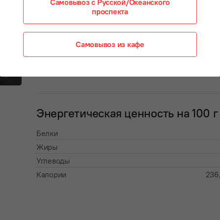
творожной начинке в сочетании с сыром моцарелла
Самовывоз с Русской/Океанского
проспекта
Состав:
Самовывоз из кафе
тесто дрожжевое, персик, творожный крем, сыр
моцарелла
Энергетическая ценность на 100 г
Белки
Жиры
Углеводы
Калории
236