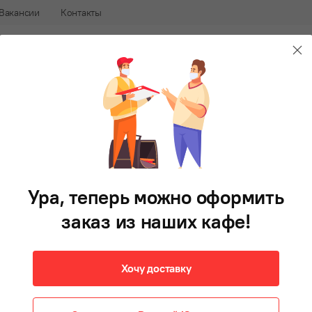
Вакансии
Контакты
240-88-88
В 
афе
Доставка еды во Владивостоке
Булгеры
Фри
Напитки
Десерты
Соусы
Готови
Пицца 1/6 Творожная
с персиком
Ура, теперь можно оформить
125 г
заказ из наших кафе!
145 ₽
В корзину
Хочу доставку
Яркие солнечные кусочки персиков на белоснежно