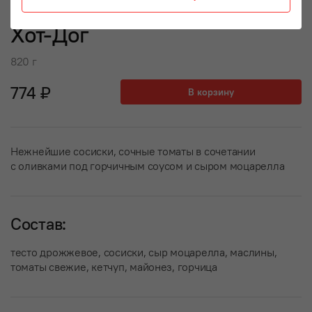
Хот-Дог
820 г
774 ₽
В корзину
Нежнейшие сосиски, сочные томаты в сочетании
с оливками под горчичным соусом и сыром моцарелла
Состав:
тесто дрожжевое, сосиски, сыр моцарелла, маслины,
томаты свежие, кетчуп, майонез, горчица