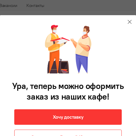
Вакансии
Контакты
240-88-88
В 
афе
Доставка еды во Владивостоке
Булгеры
Фри
Напитки
Десерты
Соусы
Готови
Чикен барбекю
770 г
Ура, теперь можно оформить
774 ₽
В корзину
заказ из наших кафе!
Хочу доставку
Копчёная курочка с солёными огурчиками,
маринованными опятами и свежими томатами под
фирменным соусом не оставит вас голодными