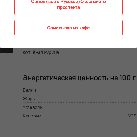
и равнодушными
Самовывоз с Русской/Океанского
проспекта
Состав:
Самовывоз из кафе
тесто дрожжевое, опята, огурцы консервированные
моцарелла, помидоры свежие, фирменный соус Фр
копчёная курица
Энергетическая ценность на 100 г
Белки
Жиры
Углеводы
Калории
209