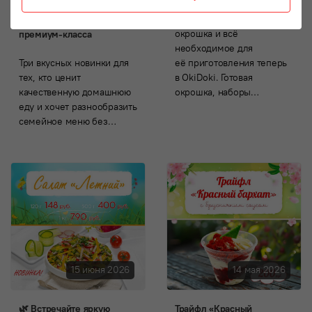
«Готовим дома»:
Традиционная летняя
домашние полуфабрикаты
окрошка и всё
премиум-класса
необходимое для
Три вкусных новинки для
её приготовления теперь
тех, кто ценит
в OkiDoki. Готовая
качественную домашнюю
окрошка, наборы…
еду и хочет разнообразить
семейное меню без…
15 июня 2026
14 мая 2026
🌿 Встречайте яркую
Трайфл «Красный