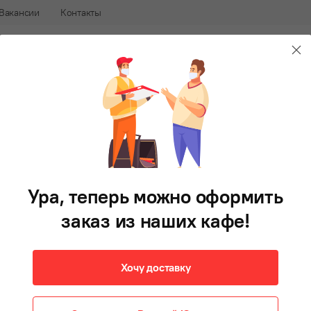
Вакансии
Контакты
240-88-88
В 
афе
Доставка еды во Владивостоке
Салаты
Первые блюда
Гарнир
Фри
Напитки
Д
Ура, теперь можно оформить
заказ из наших кафе!
Хочу доставку