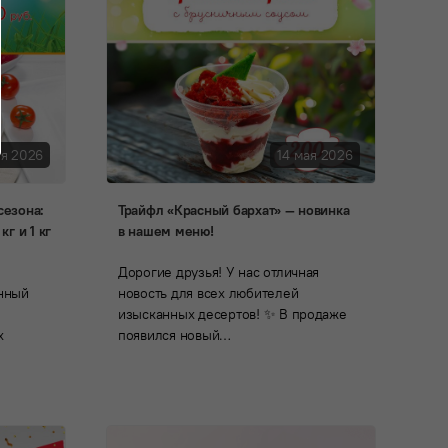
ня 2026
14 мая 2026
сезона:
Трайфл «Красный бархат» — новинка
г и 1 кг
в нашем меню!
Дорогие друзья! У нас отличная
енный
новость для всех любителей
изысканных десертов! ✨ В продаже
х
появился новый…