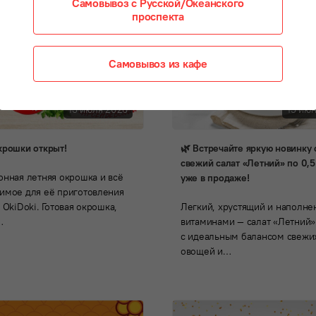
Самовывоз с Русской/Океанского
проспекта
Самовывоз из кафе
13 июля 2026
15 ию
крошки открыт!
🌿 Встречайте яркую новинку 
свежий салат «Летний» по 0,5 к
онная летняя окрошка и всё
уже в продаже!
имое для её приготовления
 OkiDoki. Готовая окрошка,
Легкий, хрустящий и наполн
…
витаминами — салат «Летний»
с идеальным балансом свежи
овощей и…