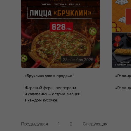
28 октября 2025
«Бруклин» уже в продаже!
«Ролл-д
Жареный фарш, пепперони
«Ролл-д
и халапеньо — острые эмоции
в каждом кусочке!
Предыдущая
1
2
Следующая