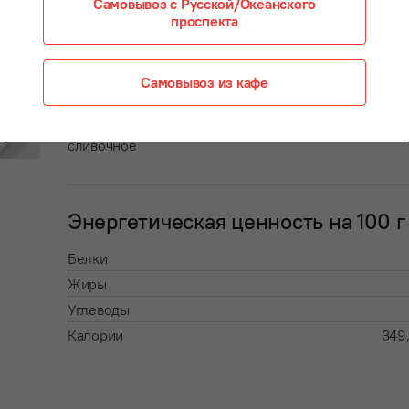
Самовывоз с Русской/Океанского
праздником
проспекта
Самовывоз из кафе
Состав:
сметана, мука в/с, сахар, мед, сливки, яйцо, масло
сливочное
Энергетическая ценность на 100 г
Белки
Жиры
Углеводы
Калории
349