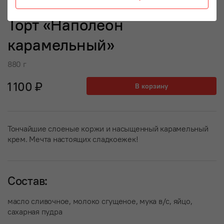
Торт «Наполеон
карамельный»
880 г
1 100 ₽
В корзину
Тончайшие слоеные коржи и насыщенный карамельный
крем. Мечта настоящих сладкоежек!
Состав:
масло сливочное, молоко сгущеное, мука в/с, яйцо,
сахарная пудра