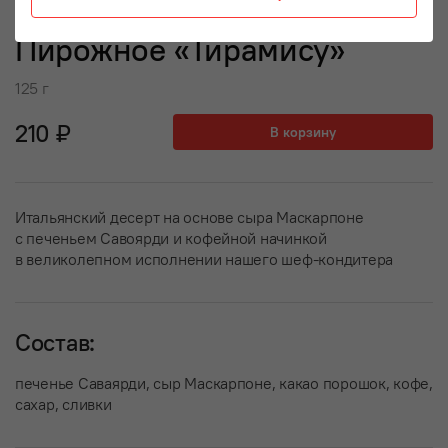
Пирожное «Тирамису»
125 г
210 ₽
В корзину
Итальянский десерт на основе сыра Маскарпоне
с печеньем Савоярди и кофейной начинкой
в великолепном исполнении нашего шеф-кондитера
Состав:
печенье Саваярди, сыр Маскарпоне, какао порошок, кофе,
сахар, сливки