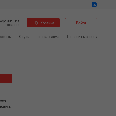
корзине нет
Корзина
Войти
товаров
есерты
Соусы
Готовим дома
Подарочные сертификаты
еза
иками,