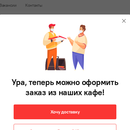
Вакансии
Контакты
240-88-88
В 
афе
Доставка еды во Владивостоке
Салаты
Первые блюда
Гарнир
Фри
Напитки
Д
Тар-Тар
50 г
Ура, теперь можно оформить
50 ₽
В корзину
заказ из наших кафе!
Хочу доставку
Холодный соус европейской кухни на основе майон
с измельчёнными оливками, маринованными огурч
чесночком и зеленью