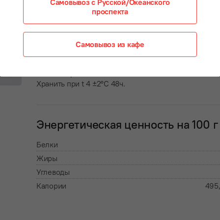
Самовывоз с Русской/Океанского
проспекта
Состав:
Самовывоз из кафе
майонез, оливки, огурцы конс., зелень, соус «Тобаск
соус «Ворчестер», чеснок
Условия хранения: влажность не более 75%
Хранить при t 4 ±2°С 48ч.
Энергетическая ценность на 100 г
Белки
Жиры
Углеводы
Калории
495