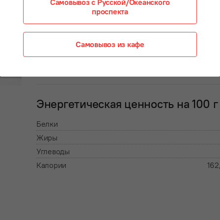
Самовывоз с Русской/Океанского
Состав:
проспекта
макароны, масло растительное, соль
Условия хранения: влажность не более 75%
Самовывоз из кафе
Хранить при t 4 ±2°С 12ч.
EAC
Энергетическая ценность на 100 г
Белки
Жиры
Углеводы
Калории
162