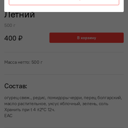
Летний
500 г
400 ₽
В корзину
Масса нетто: 500 г
Состав:
огурец свеж., редис, помидоры черри, перец болгарский,
масло растительное, уксус яблочный, зелень, соль
Хранить при t 4 ±2°С 12ч.
EAC