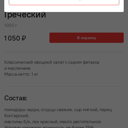
Греческий
1000 г
1 050 ₽
В корзину
Классический овощной салат с сыром фетакса
и маслинами
Масса нетто: 1 кг
Состав:
помидоры черри, огурцы свежие, сыр мягкий, перец
болгарский,
маслины б/к, лук красный, масло растительное
Условия хранения: влажность не более 75%