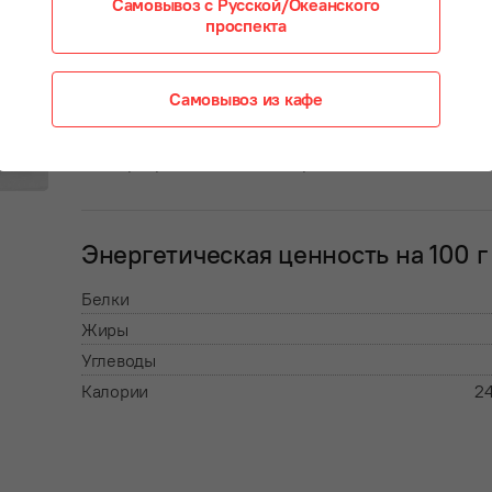
и солёными огурцами под майонезной заправкой
Самовывоз с Русской/Океанского
проспекта
Состав:
Самовывоз из кафе
куриное филе с чесноком, майонез, кальмар, огурц
консервированные, яйцо, горошек зеленый
Энергетическая ценность на 100 г
Белки
Жиры
Углеводы
Калории
24