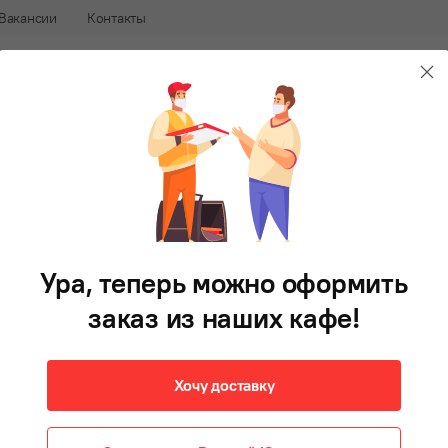
Вакансии
Контакты
240-88-88
В 
афе
Доставка еды во Владивостоке
Салаты
Первые блюда
Гарнир
Фри
Напитки
Д
Фантазия
120 г
Ура, теперь можно оформить
158 ₽ при самовывозе
заказ из наших кафе!
178 ₽
В корзину
Хочу доставку
Кальмар и кусочки курицы с зелёным горошком