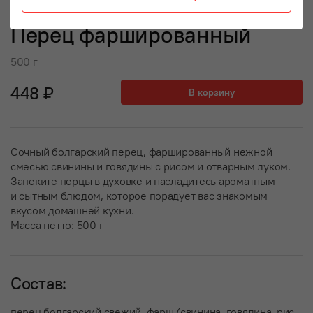
Перец фаршированный
500 г
448 ₽
В корзину
Сочный болгарский перец, фаршированный нежной
смесью свинины и говядины с рисом и отварным луком.
Запеките перцы в духовке и насладитесь ароматным
и сытным блюдом, которое порадует вас знакомым
вкусом домашней кухни.
Масса нетто: 500 г
Состав:
перец болгарский свежий, фарш (свинина, говядина, рис