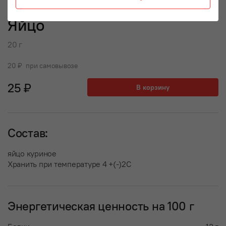
Яйцо
20 г
20 ₽ при самовывозе
25 ₽
В корзину
Состав:
яйцо куриное
Хранить при температуре 4 +(-)2С
Энергетическая ценность на 100 г