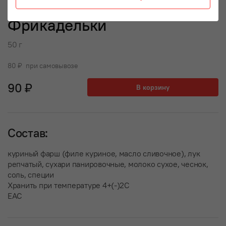
Фрикадельки
50 г
80 ₽ при самовывозе
90 ₽
В корзину
Состав:
куриный фарш (филе куриное, масло сливочное), лук
репчатый, сухари панировочные, молоко сухое, чеснок,
соль, специи
Хранить при температуре 4+(-)2С
EAC