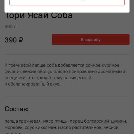
Тори Ясай Соба
300 г
390 ₽
В корзину
К гречневой лапше соба добавляется сочное куриное
филе и свежие овощи. Блюдо приправлено ароматными
специями, что придаёт ему насыщенный
и сбалансированный вкус.
Состав:
лапша гречневая, мясо птицы, перец болгарский, цукини,
морковь, соус киккоман, масло растительное, чеснок,
специи