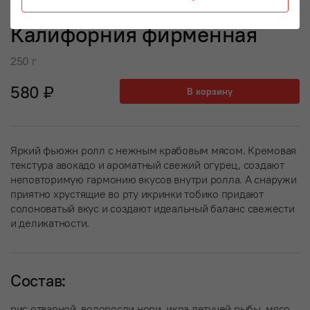
Калифорния фирменная
250 г
580 ₽
В корзину
Яркий фьюжн ролл с нежным крабовым мясом. Кремовая
текстура авокадо и ароматный свежий огурец, создают
неповторимую гармонию вкусов внутри ролла. А снаружи
приятно хрустящие во рту икринки тобико придают
солоноватый вкус и создают идеальный баланс свежести
и деликатности.
Состав:
рис отварной, водоросли нори, икра летучей рыбы, мясо