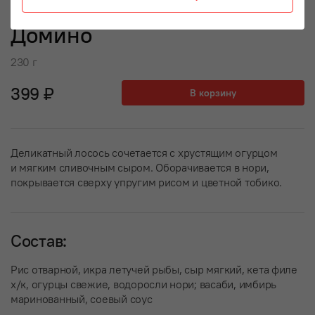
Домино
230 г
399 ₽
В корзину
Деликатный лосось сочетается с хрустящим огурцом
и мягким сливочным сыром. Оборачивается в нори,
покрывается сверху упругим рисом и цветной тобико.
Состав:
Рис отварной, икра летучей рыбы, сыр мягкий, кета филе
х/к, огурцы свежие, водоросли нори; васаби, имбирь
маринованный, соевый соус