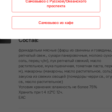
Самовывоз с Русской/Океанского
проспекта
Масса нетто: 200/150/85г
Самовывоз из кафе
Состав:
фрикадельки мясные (фарш из свинины и говядины,
репчатый свеж., сухари панировочные, молоко сухо
соль, перец ч/м), лук репчатый свежий, масло
растительное, мука пшеничная, томатная паста, пер
м), макароны (макароны, масло растительное, соль
закуска из свежих овощей (помидоры черри св., ог
св., масло растительное)
Условия хранения: влажность не более 75%
Хранить при t 4 ±2°С 12ч.
EAC