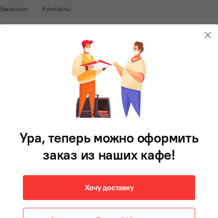
Вакансии
Контакты
240-88-88
В 
афе
Доставка еды во Владивостоке
Салаты
Первые блюда
Гарнир
Фри
Напитки
Д
Фрикадельки мясные
с макаронами и закуска
Ура, теперь можно оформить
из свежих овощей
заказ из наших кафе!
435 г
Доступно для заказа: 17 авг – 23 авг
Хочу доставку
Недоступно:
На Русской
,
Доставка Океанский пр-т
350 ₽