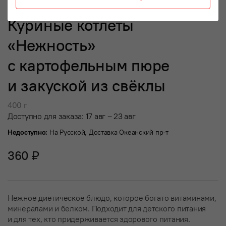
Куриные котлеты
«Нежность»
с картофельным пюре
и закуской из свёклы
400 г
Доступно для заказа: 17 авг – 23 авг
Недоступно:
На Русской
,
Доставка Океанский пр-т
360 ₽
Нежное диетическое блюдо, которое богато витаминами,
минералами и белком. Подходит для детского питания
и для тех, кто придерживается здорового питания.