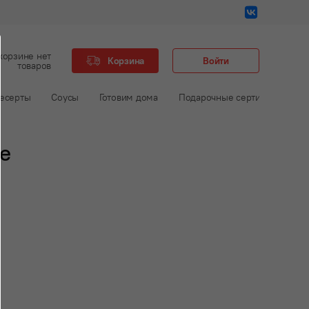
корзине нет
Корзина
Войти
товаров
есерты
Соусы
Готовим дома
Подарочные сертификаты
е