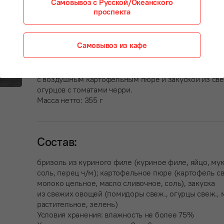
Самовывоз с Русской/Океанского
проспекта
350 ₽
Самовывоз из кафе
Куриное филе с нежным вкусом и мягкой текстурой
обжаренное в золотистом яичном кляре. Подаётся
с воздушным картофельным пюре и закуской из св
огурцов с томатами черри.
Масса нетто: 355 г
Состав:
бризоль из куриного филе (куриное филе, яйцо, мук
соль, перец ч/м); картофельное пюре (картофель св
молоко цельное, масло сливочное, соль), закуска
из свежих овощей (помидоры свеж., огурцы свеж., 
растительное, зелень)
Условия хранения: влажность не более 75%