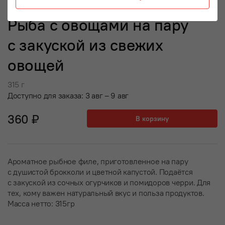
Рыба с овощами на пару
с закуской из свежих
овощей
315 г
Доступно для заказа: 3 авг – 9 авг
360 ₽
В корзину
Ароматное рыбное филе, приготовленное на пару
с душистой брокколи и цветной капустой. Подаётся
с закуской из сочных огурчиков и помидоров черри. Для
тех, кому важен натуральный вкус и польза продуктов.
Масса нетто: 315гр