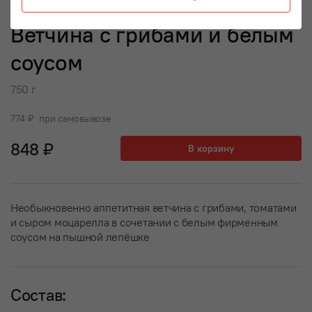
Ветчина с грибами и белым
соусом
750 г
774 ₽ при самовывозе
848 ₽
В корзину
Необыкновенно аппетитная ветчина с грибами, томатами
и сыром моцарелла в сочетании с белым фирменным
соусом на пышной лепёшке
Состав: