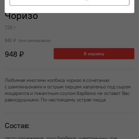
Чоризо
720 г
840 ₽ при самовывозе
948 ₽
В корзину
Любимая многими колбаса чоризо в сочетании
с шампиньонами и острым перцем халапеньо под сыром
моцарелла и пикантным соусом барбекю не оставит Вас
равнодушными. По-настоящему острая пицца
Состав:
тесто дрожжевое, соус барбекю, шампиньоны, лук