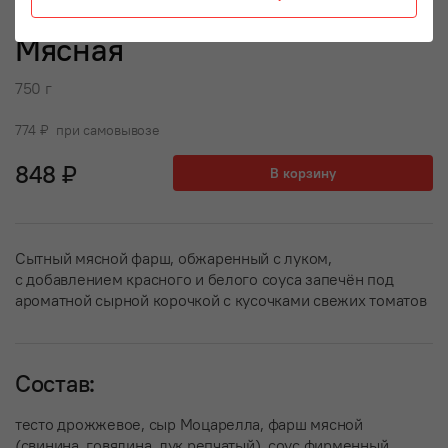
Мясная
750 г
774 ₽ при самовывозе
848 ₽
В корзину
Сытный мясной фарш, обжаренный с луком,
с добавлением красного и белого соуса запечён под
ароматной сырной корочкой с кусочками свежих томатов
Состав:
тесто дрожжевое, сыр Моцарелла, фарш мясной
(свинина, говядина, лук репчатый), соус фирменный