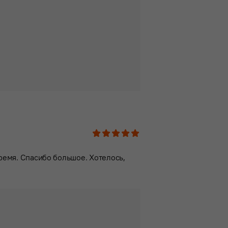
1
2
3
4
5
время. Спасибо большое. Хотелось,