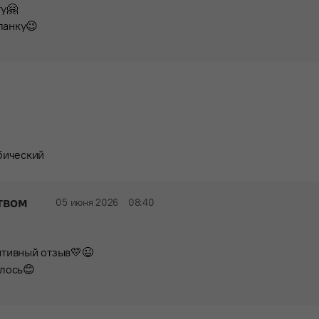
ту🤗
ланку😉
бический
твом
05 июня 2026
08:40
итивный отзыв💛😉
илось😊