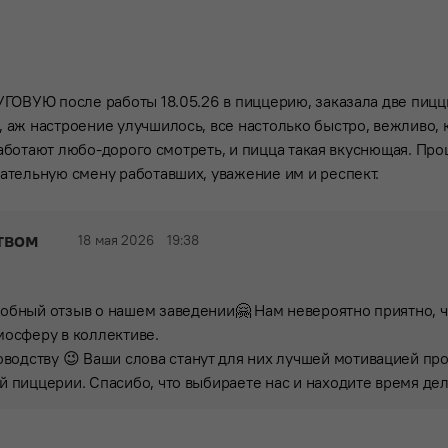
УГОВУЮ после работы 18.05.26 в пиццерию, заказала две пицц
 аж настроение улучшилось, все настолько быстро, вежливо, 
. Работают любо-дорого смотреть, и пицца такая вкуснющая. Пр
ательную смену работавших, уважение им и респект.
твом
18 мая 2026
19:38
робный отзыв о нашем заведении🤗 Нам невероятно приятно, ч
мосферу в коллективе.
одству 😉 Ваши слова станут для них лучшей мотивацией про
ей пиццерии. Спасибо, что выбираете нас и находите время де