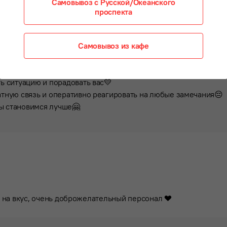
дцы
Самовывоз с Русской/Океанского
проспекта
твом
23 июня 2026
14:34
Самовывоз из кафе
ысокую оценку нашей работы😊
ь ситуацию и порадовать вас💛
атную связь и оперативно реагировать на любые замечания😔
ы становимся лучше🤗

 и на вкус, очень доброжелательный персонал ❤️