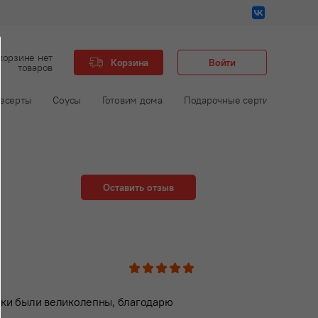
корзине нет
Корзина
Войти
товаров
есерты
Соусы
Готовим дома
Подарочные сертификаты
Оставить отзыв
1
2
3
4
5
ики были великолепны, благодарю