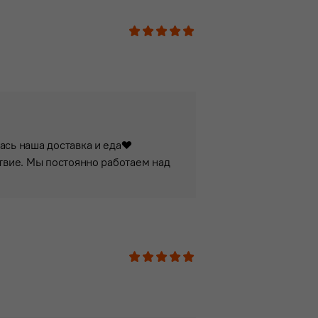
1
2
3
4
5
ась наша доставка и еда❤️
твие. Мы постоянно работаем над
1
2
3
4
5