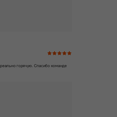
1
2
3
4
5
е реально горячую. Спасибо команде