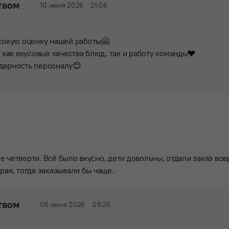
твом
10 июня 2026
21:06
ысокую оценку нашей работы🤗
 как вкусовые качества блюд, так и работу команды❤️
дарность персоналу😊
е четверти. Всё было вкусно, дети довольны, отдали заказ во
рая, тогда заказывали бы чаще.
твом
06 июня 2026
09:26