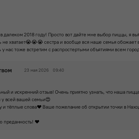
 далеком 2018 году! Просто вот дайте мне выбор пиццы, я выб
ень не хватает😭😭😭 сестра и вообще вся наше семья обожае
 у нас тоже встретим с распростертыми объятиями всем горо
твом
23 мая 2026
09:40
ный и искренний отзыв! Очень приятно узнать, что наша пицца
 у всей вашей семьи😍
 и тёплые слова❤️ Ваше пожелание об открытии точки в Нах
ю преданность! ❤️