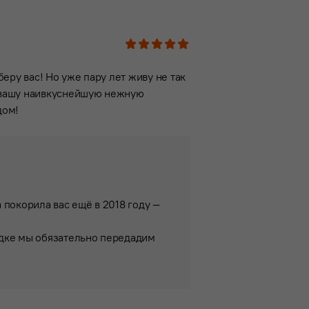
1
2
3
4
5
еру вас! Но уже пару лет живу не так
т вашу наивкуснейшую нежную
дом!
 покорила вас ещё в 2018 году —
одке мы обязательно передадим