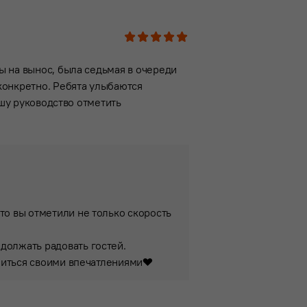
1
2
3
4
5
ы на вынос, была седьмая в очереди
конкретно. Ребята улыбаются
ошу руководство отметить
то вы отметили не только скорость
должать радовать гостей.
литься своими впечатлениями❤️