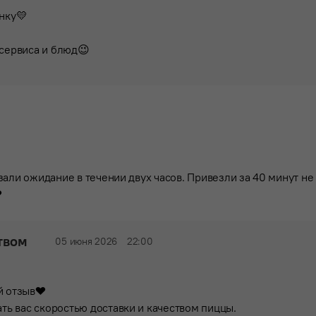
нку💛
 сервиса и блюд😉
зали ожидание в течении двух часов. Привезли за 40 минут н
️
твом
05 июня 2026
22:00
й отзыв❤️
ть вас скоростью доставки и качеством пиццы.