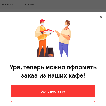
Вакансии
Контакты
240-88-88
В 
афе
Доставка еды во Владивостоке
Салаты
Первые блюда
Гарнир
Фри
Напитки
Д
Ура, теперь можно оформить
заказ из наших кафе!
Хочу доставку
о поводу вчерашнего случая с сырниками, переделанные сырн